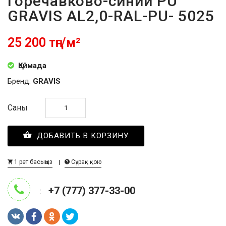
горечавково-синий PU
GRAVIS AL2,0-RAL-PU- 5025
25 200 тңг/м²
Қоймада
Бренд:
GRAVIS
Саны
ДОБАВИТЬ В КОРЗИНУ
1 рет басыңыз
Сұрақ қою
+7 (777) 377-33-00
: