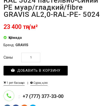
RAL 5024 пастельно-синий
PE муар/гладкий/fibre
GRAVIS AL2,0-RAL-PE- 5024
23 400 тңг/м²
Қоймада
Бренд:
GRAVIS
Саны
ДОБАВИТЬ В КОРЗИНУ
1 рет басыңыз
Сұрақ қою
+7 (777) 377-33-00
: