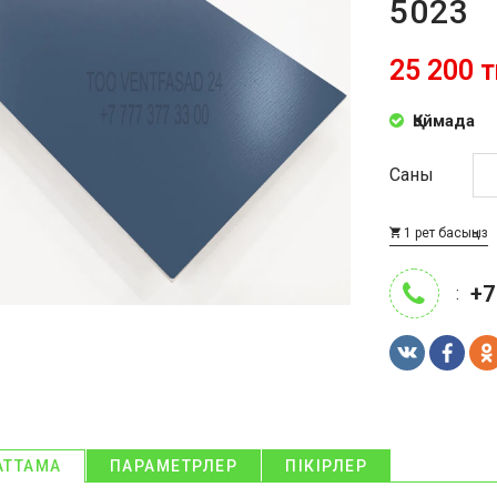
5023
25 200 т
Қоймада
Саны
1 рет басыңыз
+7
:
АТТАМА
ПАРАМЕТРЛЕР
ПІКІРЛЕР