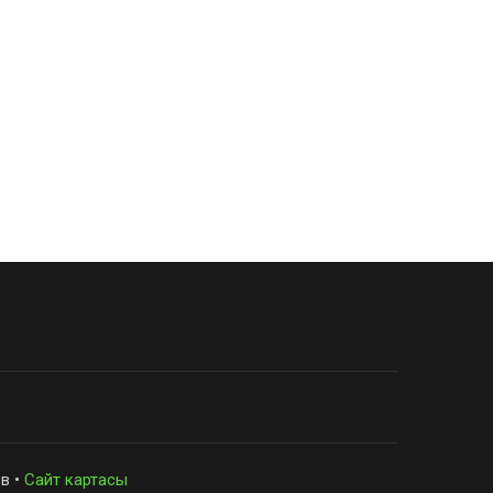
в •
Сайт картасы