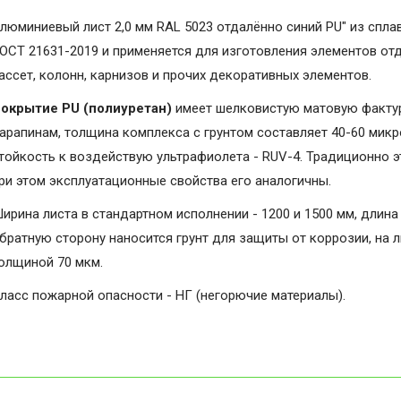
люминиевый лист 2,0 мм RAL 5023 отдалённо синий PU" из спла
ОСТ 21631-2019 и применяется для изготовления элементов от
ассет, колонн, карнизов и прочих декоративных элементов.
окрытие PU (полиуретан)
имеет шелковистую матовую фактуру
арапинам, толщина комплекса с грунтом составляет 40-60 микро
тойкость к воздействую ультрафиолета - RUV-4. Традиционно э
ри этом эксплуатационные свойства его аналогичны.
ирина листа в стандартном исполнении - 1200 и 1500 мм, длина 
братную сторону наносится грунт для защиты от коррозии, на 
олщиной 70 мкм.
ласс пожарной опасности - НГ (негорючие материалы).