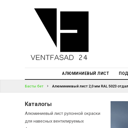
АЛЮМИНИЕВЫЙ
ЛИСТ
ЖҮЙЕГЕ
ПОДСИСТЕМА
КІРІҢІЗ
REVENTAL
ПАРОЛЬДІ
КРОВЕЛЬНЫЙ
ҰМЫТТЫҢЫЗ
АЛЮМИНИЙ
БА?
HPL-ПАНЕЛИ
АЛЮМИНИЕВЫЙ ЛИСТ
ПОД
ПРОЕКТИРОВАНИЕ
Басты бет
Алюминиевый лист 2,0 мм RAL 5023 отдал
Каталогы
Алюминиевый лист рулонной окраски
для навесных вентилируемых