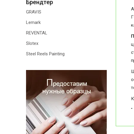
Брендтер
А
GRAVIS
Г
Lemark
к
REVENTAL
П
Slotex
ц
с
Steel Reels Painting
п
Ш
о
т
К
"