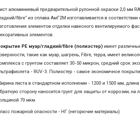
ист алюминиевый предварительной рулонной окраски 2,0 мм RA
ладкий/fibre" из сплава АмГ2М изготавливается в соответствии
зготовления элементов отделки навесного вентилируемого фаса
екоративных элементов.
окрытие PE муар/гладкий/fibre (полиэстер)
имеет различные
оверхности, такие как муар, шагрень, Fibrе, терра, имеет вели
омплекса с грунтом составляет 30-50 микрон, средний срок экс
льтрафиолета - RUV-3. Полиэстер - самое экономичное покрыт
ирина листа в стандартном исполнении - 1200 и 1500 мм, длина 
братную сторону наносится грунт для защиты от коррозии, на 
олщиной 70 мкм.
ласс пожарной опасности - НГ (негорючие материалы).