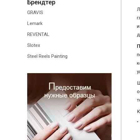
Брендтер
Л
GRAVIS
г
Lemark
и
REVENTAL
д
Slotex
П
п
Steel Reels Painting
к
у
Ш
о
т
К
"