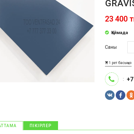
GRAVI
23 400 т
Қоймада
Саны
1 рет басыңыз
+7
:
АТТАМА
ПІКІРЛЕР