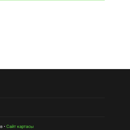
в •
Сайт картасы