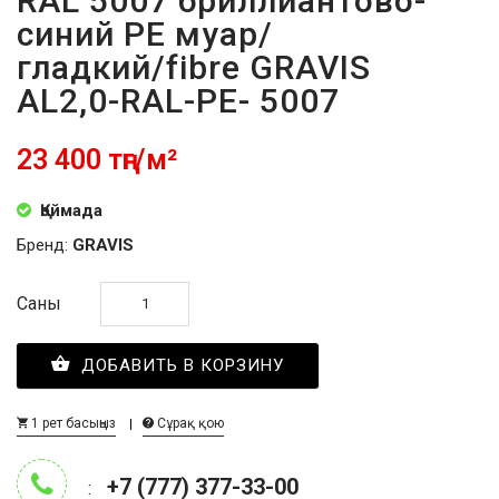
RAL 5007 бриллиантово-
синий PE муар/
гладкий/fibre GRAVIS
AL2,0-RAL-PE- 5007
23 400 тңг/м²
Қоймада
Бренд:
GRAVIS
Саны
ДОБАВИТЬ В КОРЗИНУ
1 рет басыңыз
Сұрақ қою
+7 (777) 377-33-00
: