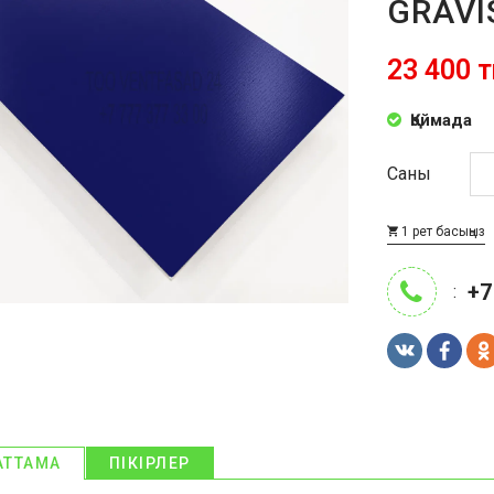
GRAVI
23 400 т
Қоймада
Саны
1 рет басыңыз
+7
:
АТТАМА
ПІКІРЛЕР