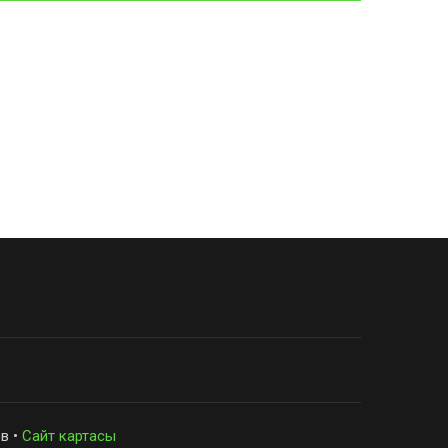
в •
Сайт картасы