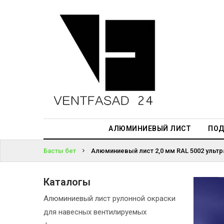
АЛЮМИНИЕВЫЙ
ЛИСТ
ЖҮЙЕГЕ
ПОДСИСТЕМА
КІРІҢІЗ
REVENTAL
ПАРОЛЬДІ
КРОВЕЛЬНЫЙ
ҰМЫТТЫҢЫЗ
АЛЮМИНИЙ
БА?
HPL-ПАНЕЛИ
АЛЮМИНИЕВЫЙ ЛИСТ
ПОД
ПРОЕКТИРОВАНИЕ
Басты бет
Алюминиевый лист 2,0 мм RAL 5002 ультра
Каталогы
Алюминиевый лист рулонной окраски
для навесных вентилируемых