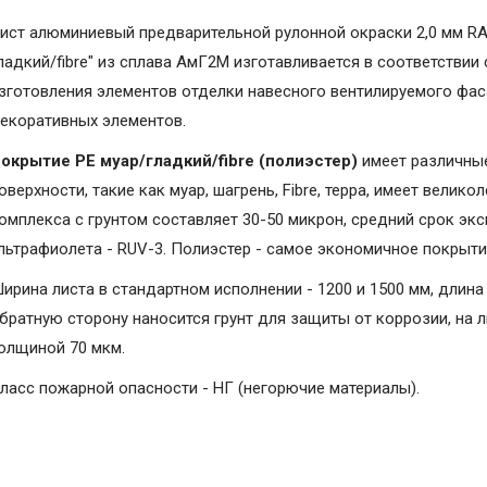
ист алюминиевый предварительной рулонной окраски 2,0 мм RA
ладкий/fibre" из сплава АмГ2М изготавливается в соответствии
зготовления элементов отделки навесного вентилируемого фаса
екоративных элементов.
окрытие PE муар/гладкий/fibre (полиэстер)
имеет различные
оверхности, такие как муар, шагрень, Fibrе, терра, имеет вели
омплекса с грунтом составляет 30-50 микрон, средний срок экс
льтрафиолета - RUV-3. Полиэстер - самое экономичное покрыт
ирина листа в стандартном исполнении - 1200 и 1500 мм, длина 
братную сторону наносится грунт для защиты от коррозии, на 
олщиной 70 мкм.
ласс пожарной опасности - НГ (негорючие материалы).