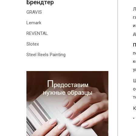
Брендтер
Л
GRAVIS
г
Lemark
и
REVENTAL
д
Slotex
П
п
Steel Reels Painting
к
у
Ш
о
т
К
"