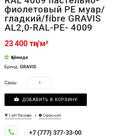
RAL 4009 пастельно-
фиолетовый PE муар/
гладкий/fibre GRAVIS
AL2,0-RAL-PE- 4009
23 400 тңг/м²
Қоймада
Бренд:
GRAVIS
Саны
ДОБАВИТЬ В КОРЗИНУ
1 рет басыңыз
Сұрақ қою
+7 (777) 377-33-00
: