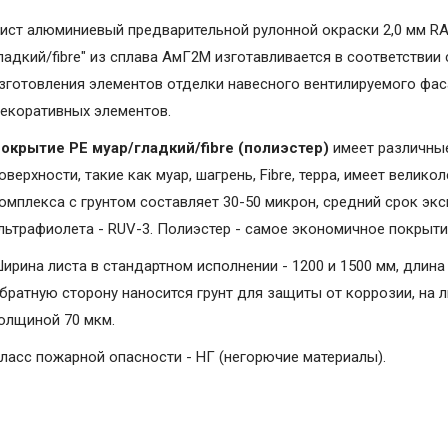
ист алюминиевый предварительной рулонной окраски 2,0 мм RA
ладкий/fibre" из сплава АмГ2М изготавливается в соответствии
зготовления элементов отделки навесного вентилируемого фаса
екоративных элементов.
окрытие PE муар/гладкий/fibre (полиэстер)
имеет различные
оверхности, такие как муар, шагрень, Fibrе, терра, имеет вели
омплекса с грунтом составляет 30-50 микрон, средний срок экс
льтрафиолета - RUV-3. Полиэстер - самое экономичное покрыт
ирина листа в стандартном исполнении - 1200 и 1500 мм, длина 
братную сторону наносится грунт для защиты от коррозии, на 
олщиной 70 мкм.
ласс пожарной опасности - НГ (негорючие материалы).