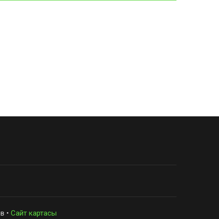
в •
Сайт картасы