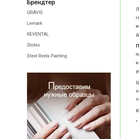
Брендтер
Л
GRAVIS
г
Lemark
и
REVENTAL
д
Slotex
П
п
Steel Reels Painting
к
у
Ш
о
т
К
"