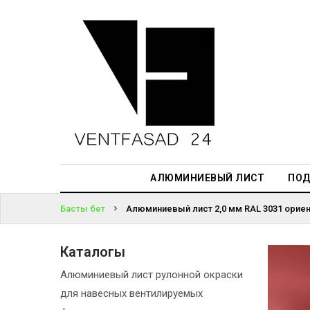
АЛЮМИНИЕВЫЙ
ЛИСТ
ЖҮЙЕГЕ
ПОДСИСТЕМА
КІРІҢІЗ
REVENTAL
ПАРОЛЬДІ
КРОВЕЛЬНЫЙ
ҰМЫТТЫҢЫЗ
АЛЮМИНИЙ
БА?
HPL-ПАНЕЛИ
АЛЮМИНИЕВЫЙ ЛИСТ
ПОД
ПРОЕКТИРОВАНИЕ
Басты бет
Алюминиевый лист 2,0 мм RAL 3031 ориент
Каталогы
Алюминиевый лист рулонной окраски
для навесных вентилируемых