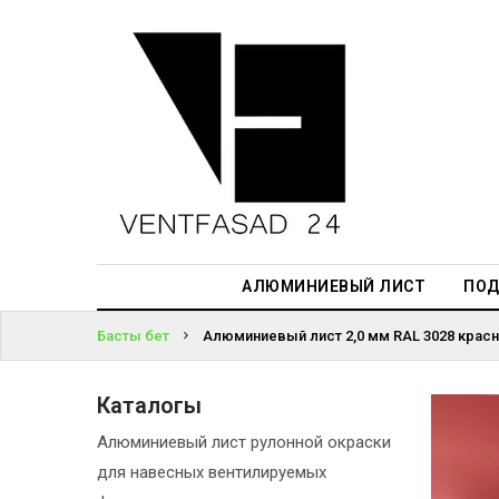
АЛЮМИНИЕВЫЙ
ЛИСТ
ЖҮЙЕГЕ
ПОДСИСТЕМА
КІРІҢІЗ
REVENTAL
ПАРОЛЬДІ
КРОВЕЛЬНЫЙ
ҰМЫТТЫҢЫЗ
АЛЮМИНИЙ
БА?
HPL-ПАНЕЛИ
АЛЮМИНИЕВЫЙ ЛИСТ
ПОД
ПРОЕКТИРОВАНИЕ
Басты бет
Алюминиевый лист 2,0 мм RAL 3028 красн
Каталогы
Алюминиевый лист рулонной окраски
для навесных вентилируемых