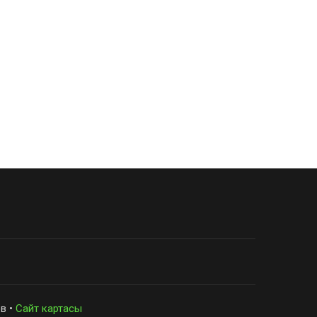
в •
Сайт картасы