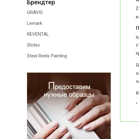
А
Брендтер
2
GRAVIS
к
Lemark
П
REVENTAL
ц
Slotex
с
п
Steel Reels Painting
Ш
о
т
К
"