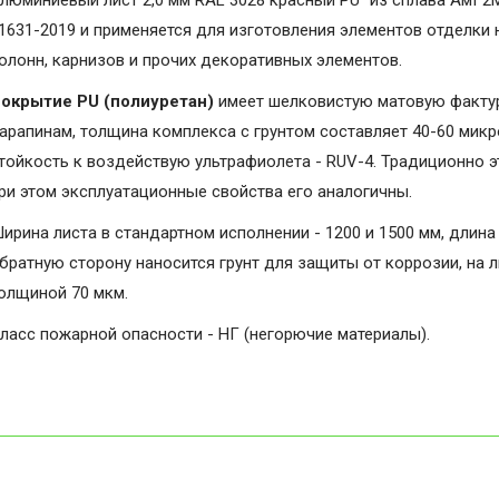
люминиевый лист 2,0 мм RAL 3028 красный PU" из сплава АмГ2М
1631-2019 и применяется для изготовления элементов отделки 
олонн, карнизов и прочих декоративных элементов.
окрытие PU (полиуретан)
имеет шелковистую матовую фактуру
арапинам, толщина комплекса с грунтом составляет 40-60 микро
тойкость к воздействую ультрафиолета - RUV-4. Традиционно э
ри этом эксплуатационные свойства его аналогичны.
ирина листа в стандартном исполнении - 1200 и 1500 мм, длина 
братную сторону наносится грунт для защиты от коррозии, на 
олщиной 70 мкм.
ласс пожарной опасности - НГ (негорючие материалы).