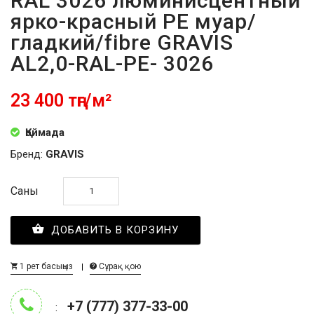
RAL 3026 люминисцентный
ярко-красный PE муар/
гладкий/fibre GRAVIS
AL2,0-RAL-PE- 3026
23 400 тңг/м²
Қоймада
Бренд:
GRAVIS
Саны
ДОБАВИТЬ В КОРЗИНУ
1 рет басыңыз
Сұрақ қою
+7 (777) 377-33-00
: