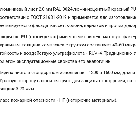
люминиевый лист 2,0 мм RAL 3024 люминисцентный красный PU"
оответствии с ГОСТ 21631-2019 и применяется для изготовлени
ентилируемого фасада: кассет, колонн, карнизов и прочих дек
окрытие PU (полиуретан)
имеет шелковистую матовую фактуру
арапинам, толщина комплекса с грунтом составляет 40-60 микро
тойкость к воздействую ультрафиолета - RUV-4. Традиционно э
ри этом эксплуатационные свойства его аналогичны.
ирина листа в стандартном исполнении - 1200 и 1500 мм, длина 
братную сторону наносится грунт для защиты от коррозии, на 
олщиной 70 мкм.
ласс пожарной опасности - НГ (негорючие материалы).