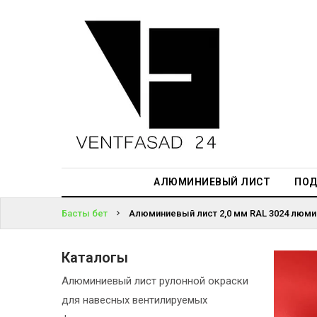
АЛЮМИНИЕВЫЙ
ЛИСТ
ЖҮЙЕГЕ
ПОДСИСТЕМА
КІРІҢІЗ
REVENTAL
ПАРОЛЬДІ
КРОВЕЛЬНЫЙ
ҰМЫТТЫҢЫЗ
АЛЮМИНИЙ
БА?
HPL-ПАНЕЛИ
АЛЮМИНИЕВЫЙ ЛИСТ
ПОД
ПРОЕКТИРОВАНИЕ
Басты бет
Алюминиевый лист 2,0 мм RAL 3024 люми
Каталогы
Алюминиевый лист рулонной окраски
для навесных вентилируемых