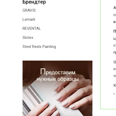
Брендтер
А
GRAVIS
с
Lemark
в
REVENTAL
П
Slotex
ц
с
Steel Reels Painting
п
Ш
о
т
К
"