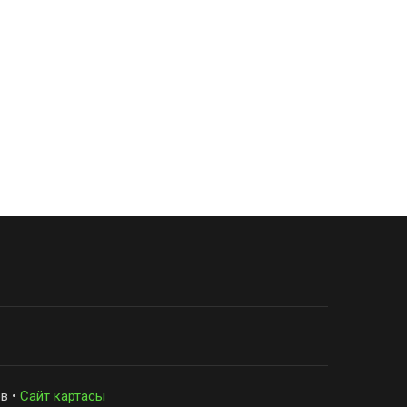
в •
Сайт картасы