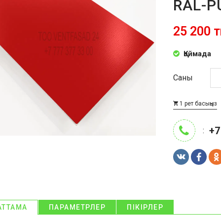
RAL-P
25 200 т
Қоймада
Саны
1 рет басыңыз
+7
:
АТТАМА
ПАРАМЕТРЛЕР
ПІКІРЛЕР