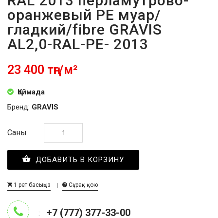
RAL 2013 перламутрово-
оранжевый PE муар/
гладкий/fibre GRAVIS
AL2,0-RAL-PE- 2013
23 400 тңг/м²
Қоймада
Бренд:
GRAVIS
Саны
ДОБАВИТЬ В КОРЗИНУ
1 рет басыңыз
Сұрақ қою
+7 (777) 377-33-00
: