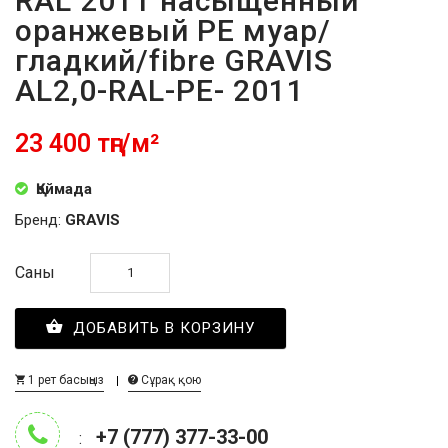
RAL 2011 насыщенный
оранжевый PE муар/
гладкий/fibre GRAVIS
AL2,0-RAL-PE- 2011
23 400 тңг/м²
Қоймада
Бренд:
GRAVIS
Саны
ДОБАВИТЬ В КОРЗИНУ
1 рет басыңыз
Сұрақ қою
+7 (777) 377-33-00
: