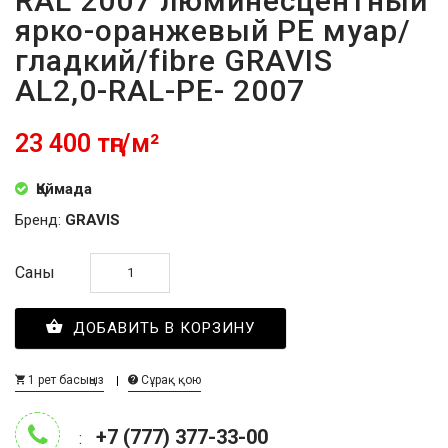
RAL 2007 люминесцентный
ярко-оранжевый PE муар/
гладкий/fibre GRAVIS
AL2,0-RAL-PE- 2007
23 400 тңг/м²
Қоймада
Бренд:
GRAVIS
Саны
ДОБАВИТЬ В КОРЗИНУ
1 рет басыңыз
Сұрақ қою
+7 (777) 377-33-00
: