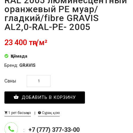
RAL 2005 люминесцентный
оранжевый PE муар/
гладкий/fibre GRAVIS
AL2,0-RAL-PE- 2005
23 400 тңг/м²
Қоймада
Бренд:
GRAVIS
Саны
ДОБАВИТЬ В КОРЗИНУ
1 рет басыңыз
Сұрақ қою
+7 (777) 377-33-00
: