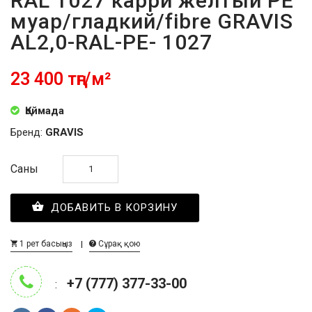
RAL 1027 карри желтый PE
муар/гладкий/fibre GRAVIS
AL2,0-RAL-PE- 1027
23 400 тңг/м²
Қоймада
Бренд:
GRAVIS
Саны
ДОБАВИТЬ В КОРЗИНУ
1 рет басыңыз
Сұрақ қою
+7 (777) 377-33-00
: