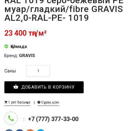
RAL 1019 серо-бежевый PE
муар/гладкий/fibre GRAVIS
AL2,0-RAL-PE- 1019
23 400 тңг/м²
Қоймада
Бренд:
GRAVIS
Саны
ДОБАВИТЬ В КОРЗИНУ
1 рет басыңыз
Сұрақ қою
+7 (777) 377-33-00
: