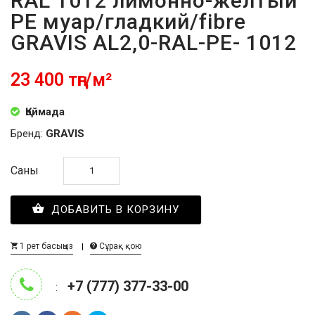
RAL 1012 лимонно-желтый
PE муар/гладкий/fibre
GRAVIS AL2,0-RAL-PE- 1012
23 400 тңг/м²
Қоймада
Бренд:
GRAVIS
Саны
ДОБАВИТЬ В КОРЗИНУ
1 рет басыңыз
Сұрақ қою
+7 (777) 377-33-00
: