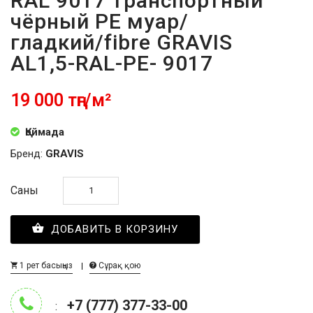
RAL 9017 транспортный
чёрный PE муар/
гладкий/fibre GRAVIS
AL1,5-RAL-PE- 9017
19 000 тңг/м²
Қоймада
Бренд:
GRAVIS
Саны
ДОБАВИТЬ В КОРЗИНУ
1 рет басыңыз
Сұрақ қою
+7 (777) 377-33-00
: