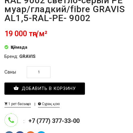
RAL 9002 светло-серый PE
муар/гладкий/fibre GRAVIS
AL1,5-RAL-PE- 9002
19 000 тңг/м²
Қоймада
Бренд:
GRAVIS
Саны
ДОБАВИТЬ В КОРЗИНУ
1 рет басыңыз
Сұрақ қою
+7 (777) 377-33-00
: