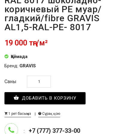
RAL 8017 шоколадно-
коричневый PE муар/
гладкий/fibre GRAVIS
AL1,5-RAL-PE- 8017
19 000 тңг/м²
Қоймада
Бренд:
GRAVIS
Саны
ДОБАВИТЬ В КОРЗИНУ
1 рет басыңыз
Сұрақ қою
+7 (777) 377-33-00
: