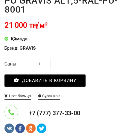
PU GRAVIS AL1,5-RAL-PU-
8001
21 000 тңг/м²
Қоймада
Бренд:
GRAVIS
Саны
ДОБАВИТЬ В КОРЗИНУ
1 рет басыңыз
Сұрақ қою
+7 (777) 377-33-00
: