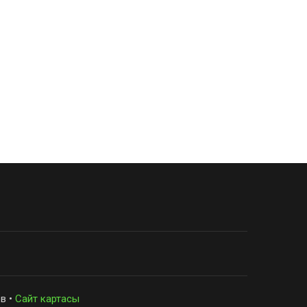
в •
Сайт картасы