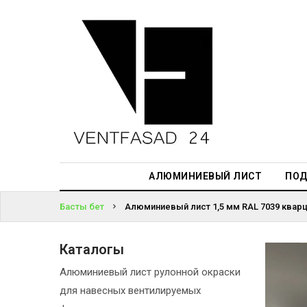
АЛЮМИНИЕВЫЙ
ЛИСТ
ЖҮЙЕГЕ
ПОДСИСТЕМА
КІРІҢІЗ
REVENTAL
ПАРОЛЬДІ
КРОВЕЛЬНЫЙ
ҰМЫТТЫҢЫЗ
АЛЮМИНИЙ
БА?
HPL-ПАНЕЛИ
АЛЮМИНИЕВЫЙ ЛИСТ
ПОД
ПРОЕКТИРОВАНИЕ
Басты бет
Алюминиевый лист 1,5 мм RAL 7039 кварц
Каталогы
Алюминиевый лист рулонной окраски
для навесных вентилируемых