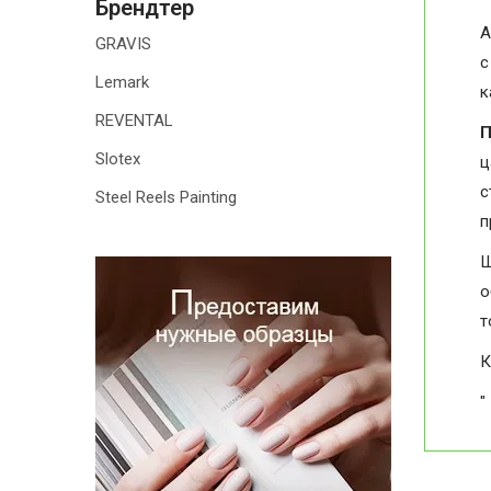
Брендтер
А
GRAVIS
с
Lemark
к
REVENTAL
П
Slotex
ц
с
Steel Reels Painting
п
Ш
о
т
К
"