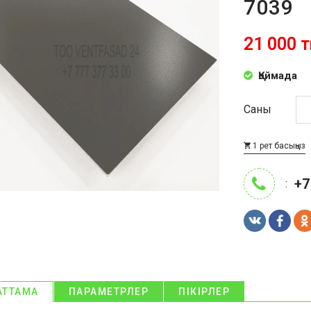
7039
21 000 т
Қоймада
Саны
1 рет басыңыз
+7
:
АТТАМА
ПАРАМЕТРЛЕР
ПІКІРЛЕР