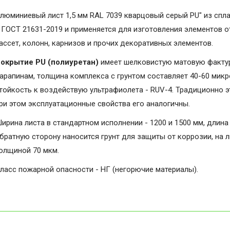
люминиевый лист 1,5 мм RAL 7039 кварцовый серый PU" из спл
 ГОСТ 21631-2019 и применяется для изготовления элементов 
ассет, колонн, карнизов и прочих декоративных элементов.
окрытие PU (полиуретан)
имеет шелковистую матовую фактуру
арапинам, толщина комплекса с грунтом составляет 40-60 микро
тойкость к воздействую ультрафиолета - RUV-4. Традиционно э
ри этом эксплуатационные свойства его аналогичны.
ирина листа в стандартном исполнении - 1200 и 1500 мм, длина 
братную сторону наносится грунт для защиты от коррозии, на 
олщиной 70 мкм.
ласс пожарной опасности - НГ (негорючие материалы).