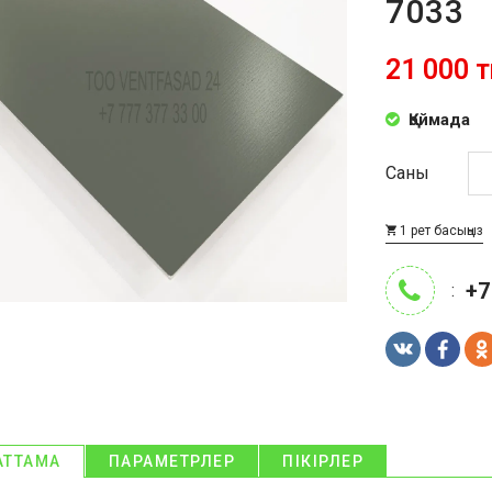
7033
21 000 т
Қоймада
Саны
1 рет басыңыз
+7
:
АТТАМА
ПАРАМЕТРЛЕР
ПІКІРЛЕР