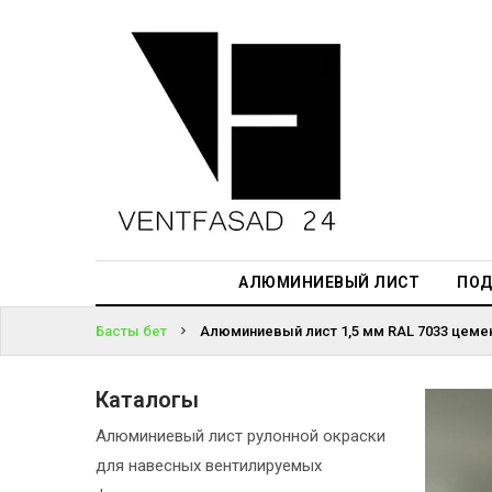
АЛЮМИНИЕВЫЙ
ЛИСТ
ЖҮЙЕГЕ
ПОДСИСТЕМА
КІРІҢІЗ
REVENTAL
ПАРОЛЬДІ
КРОВЕЛЬНЫЙ
ҰМЫТТЫҢЫЗ
АЛЮМИНИЙ
БА?
HPL-ПАНЕЛИ
АЛЮМИНИЕВЫЙ ЛИСТ
ПОД
ПРОЕКТИРОВАНИЕ
Басты бет
Алюминиевый лист 1,5 мм RAL 7033 цемен
Каталогы
Алюминиевый лист рулонной окраски
для навесных вентилируемых