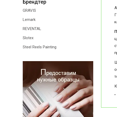
Брендтер
А
GRAVIS
Г
Lemark
к
REVENTAL
П
Slotex
ц
с
Steel Reels Painting
п
Ш
о
т
К
"