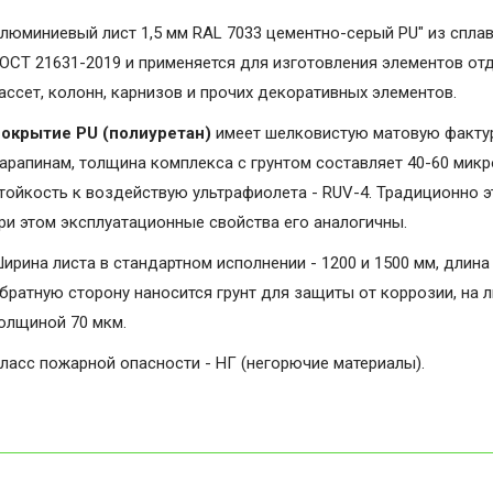
люминиевый лист 1,5 мм RAL 7033 цементно-серый PU" из сплав
ОСТ 21631-2019 и применяется для изготовления элементов от
ассет, колонн, карнизов и прочих декоративных элементов.
окрытие PU (полиуретан)
имеет шелковистую матовую фактуру
арапинам, толщина комплекса с грунтом составляет 40-60 микро
тойкость к воздействую ультрафиолета - RUV-4. Традиционно э
ри этом эксплуатационные свойства его аналогичны.
ирина листа в стандартном исполнении - 1200 и 1500 мм, длина 
братную сторону наносится грунт для защиты от коррозии, на 
олщиной 70 мкм.
ласс пожарной опасности - НГ (негорючие материалы).