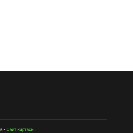
в •
Сайт картасы