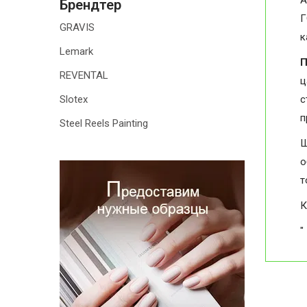
А
Брендтер
Г
GRAVIS
к
Lemark
П
REVENTAL
ц
Slotex
с
п
Steel Reels Painting
Ш
о
т
К
"