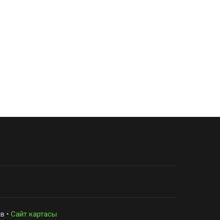
в •
Сайт картасы