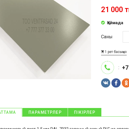
21 000 т
Қоймада
Саны
1 рет басыңыз
+7
:
АТТАМА
ПАРАМЕТРЛЕР
ПІКІРЛЕР