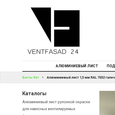
АЛЮМИНИЕВЫЙ
ЛИСТ
ЖҮЙЕГЕ
ПОДСИСТЕМА
КІРІҢІЗ
REVENTAL
ПАРОЛЬДІ
КРОВЕЛЬНЫЙ
ҰМЫТТЫҢЫЗ
АЛЮМИНИЙ
БА?
HPL-ПАНЕЛИ
АЛЮМИНИЕВЫЙ ЛИСТ
ПОД
ПРОЕКТИРОВАНИЕ
Басты бет
Алюминиевый лист 1,5 мм RAL 7032 галеч
Каталогы
Алюминиевый лист рулонной окраски
для навесных вентилируемых