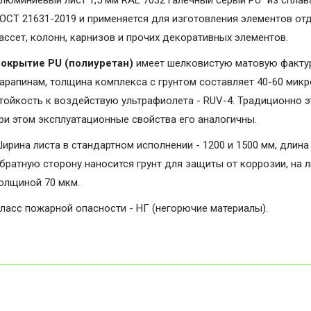
люминиевый лист 1,5 мм RAL 7032 галечный серый PU" из сплав
ОСТ 21631-2019 и применяется для изготовления элементов от
ассет, колонн, карнизов и прочих декоративных элементов.
окрытие PU (полиуретан)
имеет шелковистую матовую фактуру
арапинам, толщина комплекса с грунтом составляет 40-60 микро
тойкость к воздействую ультрафиолета - RUV-4. Традиционно э
ри этом эксплуатационные свойства его аналогичны.
ирина листа в стандартном исполнении - 1200 и 1500 мм, длина 
братную сторону наносится грунт для защиты от коррозии, на 
олщиной 70 мкм.
ласс пожарной опасности - НГ (негорючие материалы).