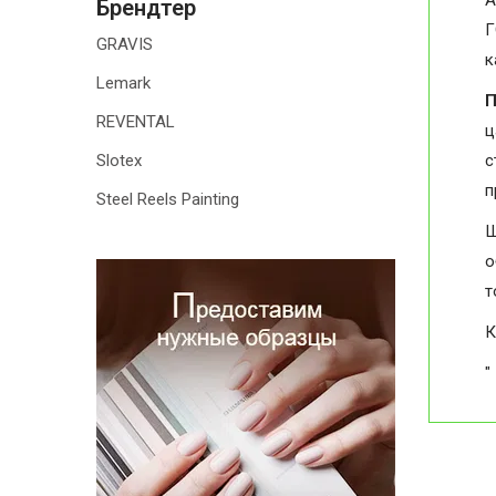
А
Брендтер
Г
GRAVIS
к
Lemark
П
REVENTAL
ц
Slotex
с
п
Steel Reels Painting
Ш
о
т
К
"