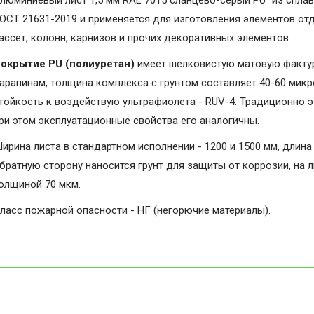
люминиевый лист 1,5 мм RAL 7015 сланцево-серый PU" из сплав
ОСТ 21631-2019 и применяется для изготовления элементов от
ассет, колонн, карнизов и прочих декоративных элементов.
окрытие PU (полиуретан)
имеет шелковистую матовую фактуру
арапинам, толщина комплекса с грунтом составляет 40-60 микро
тойкость к воздействую ультрафиолета - RUV-4. Традиционно э
ри этом эксплуатационные свойства его аналогичны.
ирина листа в стандартном исполнении - 1200 и 1500 мм, длина 
братную сторону наносится грунт для защиты от коррозии, на 
олщиной 70 мкм.
ласс пожарной опасности - НГ (негорючие материалы).