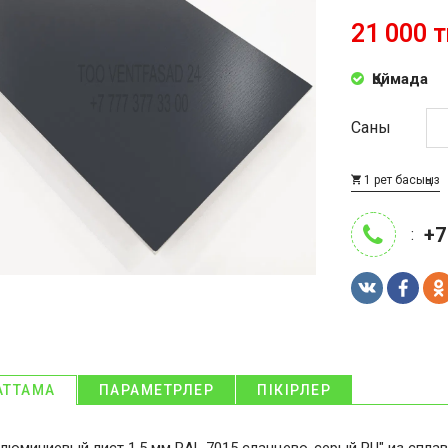
21 000 т
Қоймада
Саны
1 рет басыңыз
+7
:
АТТАМА
ПАРАМЕТРЛЕР
ПІКІРЛЕР