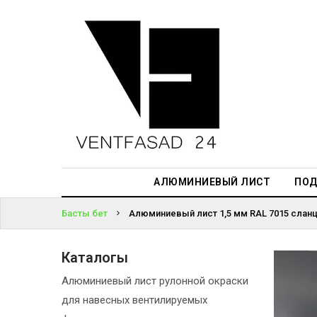
АЛЮМИНИЕВЫЙ
ЛИСТ
ЖҮЙЕГЕ
ПОДСИСТЕМА
КІРІҢІЗ
REVENTAL
ПАРОЛЬДІ
КРОВЕЛЬНЫЙ
ҰМЫТТЫҢЫЗ
АЛЮМИНИЙ
БА?
HPL-ПАНЕЛИ
АЛЮМИНИЕВЫЙ ЛИСТ
ПОД
ПРОЕКТИРОВАНИЕ
Басты бет
Алюминиевый лист 1,5 мм RAL 7015 сланц
Каталогы
Алюминиевый лист рулонной окраски
для навесных вентилируемых