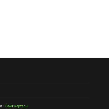
в •
Сайт картасы