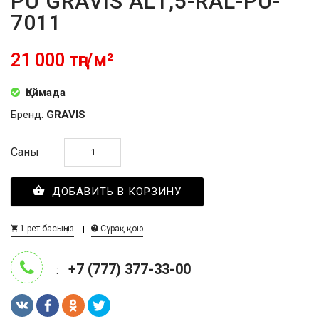
PU GRAVIS AL1,5-RAL-PU-
7011
21 000 тңг/м²
Қоймада
Бренд:
GRAVIS
Саны
ДОБАВИТЬ В КОРЗИНУ
1 рет басыңыз
Сұрақ қою
+7 (777) 377-33-00
: