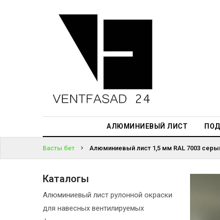
АЛЮМИНИЕВЫЙ
ЛИСТ
ЖҮЙЕГЕ
ПОДСИСТЕМА
КІРІҢІЗ
REVENTAL
ПАРОЛЬДІ
КРОВЕЛЬНЫЙ
ҰМЫТТЫҢЫЗ
АЛЮМИНИЙ
БА?
HPL-ПАНЕЛИ
АЛЮМИНИЕВЫЙ ЛИСТ
ПОД
ПРОЕКТИРОВАНИЕ
Басты бет
Алюминиевый лист 1,5 мм RAL 7003 серый
Каталогы
Алюминиевый лист рулонной окраски
для навесных вентилируемых