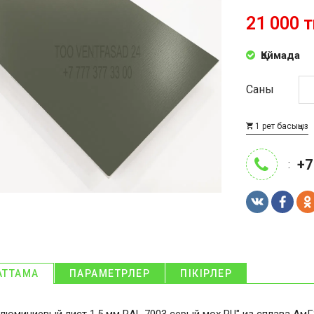
21 000 т
Қоймада
Саны
1 рет басыңыз
+7
:
АТТАМА
ПАРАМЕТРЛЕР
ПІКІРЛЕР