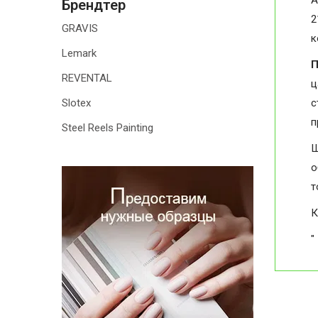
А
Брендтер
2
GRAVIS
к
Lemark
П
REVENTAL
ц
Slotex
с
п
Steel Reels Painting
Ш
о
т
К
"