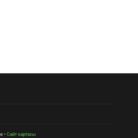
в •
Сайт картасы