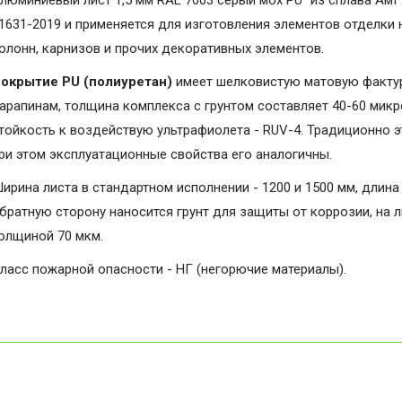
люминиевый лист 1,5 мм RAL 7003 серый мох PU" из сплава АмГ
1631-2019 и применяется для изготовления элементов отделки 
олонн, карнизов и прочих декоративных элементов.
окрытие PU (полиуретан)
имеет шелковистую матовую фактуру
арапинам, толщина комплекса с грунтом составляет 40-60 микро
тойкость к воздействую ультрафиолета - RUV-4. Традиционно э
ри этом эксплуатационные свойства его аналогичны.
ирина листа в стандартном исполнении - 1200 и 1500 мм, длина 
братную сторону наносится грунт для защиты от коррозии, на 
олщиной 70 мкм.
ласс пожарной опасности - НГ (негорючие материалы).