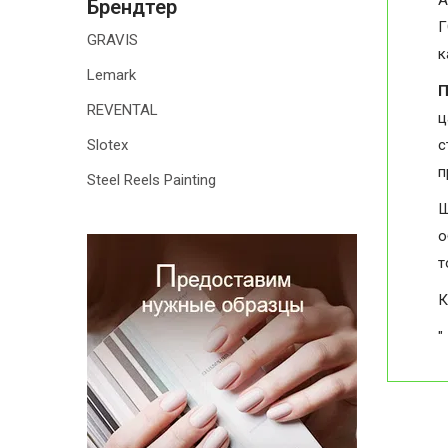
А
Брендтер
Г
GRAVIS
к
Lemark
П
REVENTAL
ц
Slotex
с
п
Steel Reels Painting
Ш
о
т
К
"