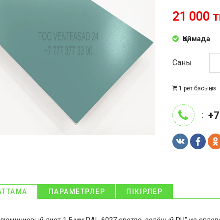
21 000 т
Қоймада
Саны
1 рет басыңыз
+7
:
АТТАМА
ПАРАМЕТРЛЕР
ПІКІРЛЕР