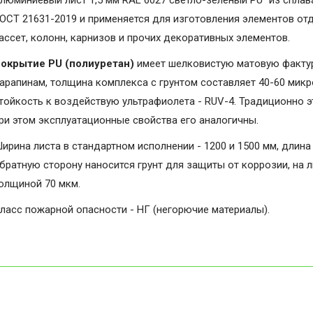
люминиевый лист 1,5 мм RAL 6027 светло-зелёный PU" из сплав
ОСТ 21631-2019 и применяется для изготовления элементов от
ассет, колонн, карнизов и прочих декоративных элементов.
окрытие PU (полиуретан)
имеет шелковистую матовую фактуру
арапинам, толщина комплекса с грунтом составляет 40-60 микро
тойкость к воздействую ультрафиолета - RUV-4. Традиционно э
ри этом эксплуатационные свойства его аналогичны.
ирина листа в стандартном исполнении - 1200 и 1500 мм, длина 
братную сторону наносится грунт для защиты от коррозии, на 
олщиной 70 мкм.
ласс пожарной опасности - НГ (негорючие материалы).