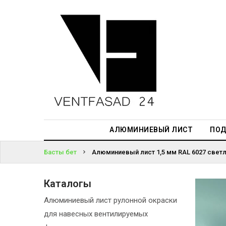
АЛЮМИНИЕВЫЙ
ЛИСТ
ЖҮЙЕГЕ
ПОДСИСТЕМА
КІРІҢІЗ
REVENTAL
ПАРОЛЬДІ
КРОВЕЛЬНЫЙ
ҰМЫТТЫҢЫЗ
АЛЮМИНИЙ
БА?
HPL-ПАНЕЛИ
АЛЮМИНИЕВЫЙ ЛИСТ
ПОД
ПРОЕКТИРОВАНИЕ
Басты бет
Алюминиевый лист 1,5 мм RAL 6027 светл
Каталогы
Алюминиевый лист рулонной окраски
для навесных вентилируемых