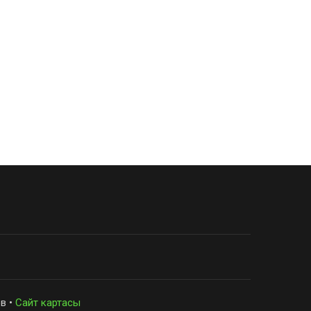
в •
Сайт картасы