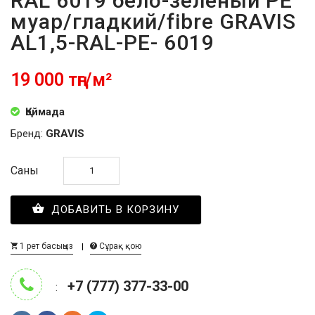
RAL 6019 бело-зелёный PE
муар/гладкий/fibre GRAVIS
AL1,5-RAL-PE- 6019
19 000 тңг/м²
Қоймада
Бренд:
GRAVIS
Саны
ДОБАВИТЬ В КОРЗИНУ
1 рет басыңыз
Сұрақ қою
+7 (777) 377-33-00
: