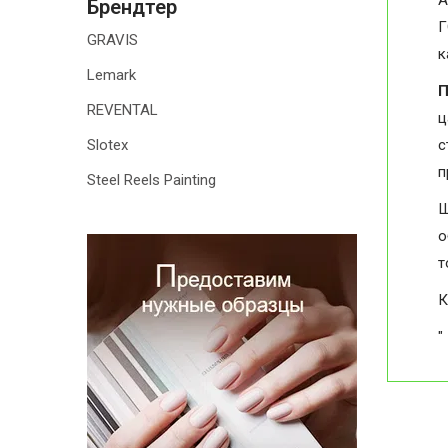
А
Брендтер
Г
GRAVIS
к
Lemark
П
REVENTAL
ц
Slotex
с
п
Steel Reels Painting
Ш
о
т
К
"