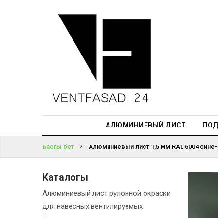
АЛЮМИНИЕВЫЙ
ЛИСТ
ЖҮЙЕГЕ
ПОДСИСТЕМА
КІРІҢІЗ
REVENTAL
ПАРОЛЬДІ
КРОВЕЛЬНЫЙ
ҰМЫТТЫҢЫЗ
АЛЮМИНИЙ
БА?
HPL-ПАНЕЛИ
АЛЮМИНИЕВЫЙ ЛИСТ
ПОД
ПРОЕКТИРОВАНИЕ
Басты бет
Алюминиевый лист 1,5 мм RAL 6004 сине-
Каталогы
Алюминиевый лист рулонной окраски
для навесных вентилируемых