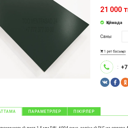
21 000 т
Қоймада
Саны
1 рет басыңыз
+7
:
АТТАМА
ПАРАМЕТРЛЕР
ПІКІРЛЕР