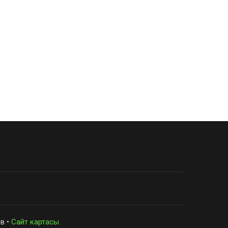
в •
Сайт картасы