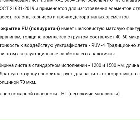
люминиевый лист 1,5 мм RAL 6004 сине-зелёный PU" из сплава 
ОСТ 21631-2019 и применяется для изготовления элементов от
ассет, колонн, карнизов и прочих декоративных элементов.
окрытие PU (полиуретан)
имеет шелковистую матовую фактуру
арапинам, толщина комплекса с грунтом составляет 40-60 микро
тойкость к воздействую ультрафиолета - RUV-4. Традиционно э
ри этом эксплуатационные свойства его аналогичны.
ирина листа в стандартном исполнении - 1200 и 1500 мм, длина 
братную сторону наносится грунт для защиты от коррозии, на 
олщиной 70 мкм.
ласс пожарной опасности - НГ (негорючие материалы).