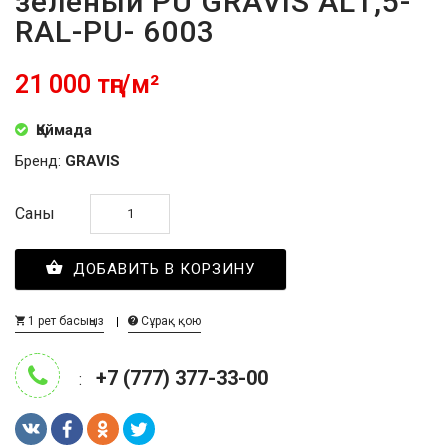
зелёный PU GRAVIS AL1,5-
RAL-PU- 6003
21 000 тңг/м²
Қоймада
Бренд:
GRAVIS
Саны
ДОБАВИТЬ В КОРЗИНУ
1 рет басыңыз
Сұрақ қою
+7 (777) 377-33-00
: