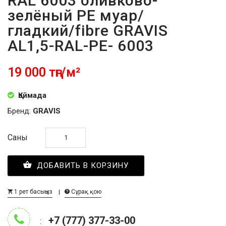
RAL 6003 оливково-
зелёный PE муар/
гладкий/fibre GRAVIS
AL1,5-RAL-PE- 6003
19 000 тңг/м²
Қоймада
Бренд:
GRAVIS
Саны
ДОБАВИТЬ В КОРЗИНУ
1 рет басыңыз
Сұрақ қою
+7 (777) 377-33-00
: