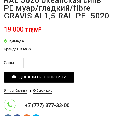
RAL 5020 океанская синь
PE муар/гладкий/fibre
GRAVIS AL1,5-RAL-PE- 5020
19 000 тңг/м²
Қоймада
Бренд:
GRAVIS
Саны
ДОБАВИТЬ В КОРЗИНУ
1 рет басыңыз
Сұрақ қою
+7 (777) 377-33-00
: