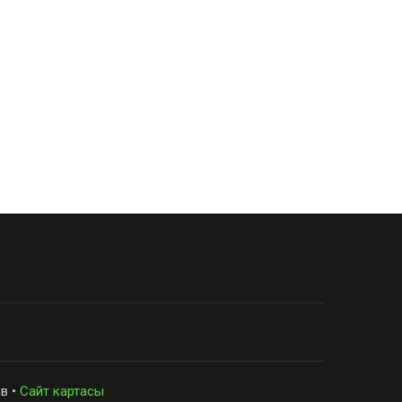
в •
Сайт картасы