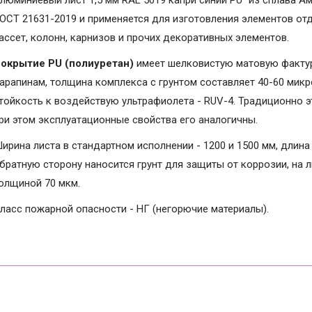
люминиевый лист 1,5 мм RAL 5019 капри синий PU" из сплава А
ОСТ 21631-2019 и применяется для изготовления элементов от
ассет, колонн, карнизов и прочих декоративных элементов.
окрытие PU (полиуретан)
имеет шелковистую матовую фактуру
арапинам, толщина комплекса с грунтом составляет 40-60 микро
тойкость к воздействую ультрафиолета - RUV-4. Традиционно э
ри этом эксплуатационные свойства его аналогичны.
ирина листа в стандартном исполнении - 1200 и 1500 мм, длина 
братную сторону наносится грунт для защиты от коррозии, на 
олщиной 70 мкм.
ласс пожарной опасности - НГ (негорючие материалы).