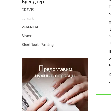
А
Брендтер
Г
GRAVIS
к
Lemark
П
REVENTAL
ц
Slotex
с
п
Steel Reels Painting
Ш
о
т
К
"