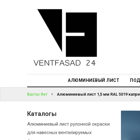
АЛЮМИНИЕВЫЙ
ЛИСТ
ЖҮЙЕГЕ
ПОДСИСТЕМА
КІРІҢІЗ
REVENTAL
ПАРОЛЬДІ
КРОВЕЛЬНЫЙ
ҰМЫТТЫҢЫЗ
АЛЮМИНИЙ
БА?
HPL-ПАНЕЛИ
АЛЮМИНИЕВЫЙ ЛИСТ
ПОД
ПРОЕКТИРОВАНИЕ
Басты бет
Алюминиевый лист 1,5 мм RAL 5019 капри 
Каталогы
Алюминиевый лист рулонной окраски
для навесных вентилируемых