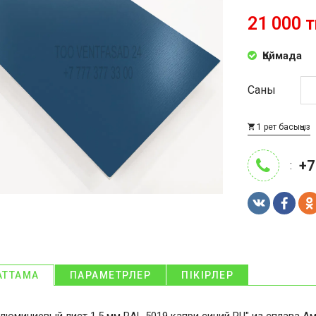
21 000 т
Қоймада
Саны
1 рет басыңыз
+7
:
АТТАМА
ПАРАМЕТРЛЕР
ПІКІРЛЕР