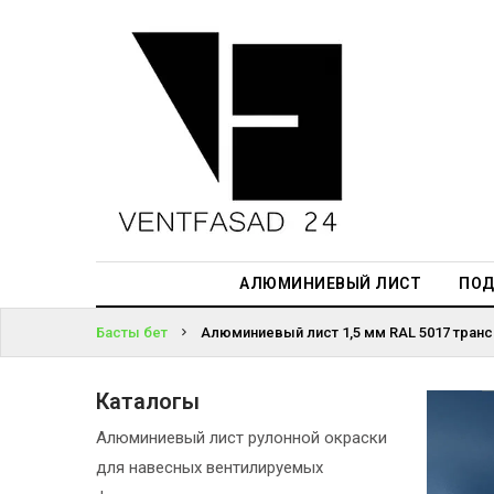
АЛЮМИНИЕВЫЙ
ЛИСТ
ЖҮЙЕГЕ
ПОДСИСТЕМА
КІРІҢІЗ
REVENTAL
ПАРОЛЬДІ
КРОВЕЛЬНЫЙ
ҰМЫТТЫҢЫЗ
АЛЮМИНИЙ
БА?
HPL-ПАНЕЛИ
АЛЮМИНИЕВЫЙ ЛИСТ
ПОД
ПРОЕКТИРОВАНИЕ
Басты бет
Алюминиевый лист 1,5 мм RAL 5017 транс
Каталогы
Алюминиевый лист рулонной окраски
для навесных вентилируемых