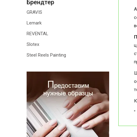
Брендтер
А
GRAVIS
с
Lemark
в
REVENTAL
П
Slotex
ц
с
Steel Reels Painting
п
Ш
о
т
К
"