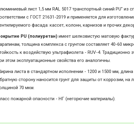
люминиевый лист 1,5 мм RAL 5017 транспортный синий PU" из с
оответствии с ГОСТ 21631-2019 и применяется для изготовлени
ентилируемого фасада: кассет, колонн, карнизов и прочих дек
окрытие PU (полиуретан)
имеет шелковистую матовую фактуру
арапинам, толщина комплекса с грунтом составляет 40-60 микро
тойкость к воздействую ультрафиолета - RUV-4. Традиционно э
ри этом эксплуатационные свойства его аналогичны.
ирина листа в стандартном исполнении - 1200 и 1500 мм, длина 
братную сторону наносится грунт для защиты от коррозии, на 
олщиной 70 мкм.
ласс пожарной опасности - НГ (негорючие материалы).