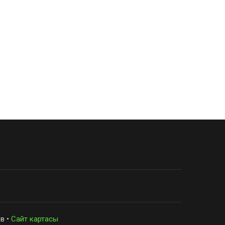
в •
Сайт картасы