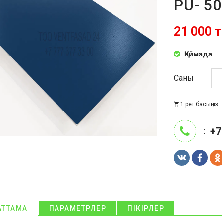
PU- 5
21 000 т
Қоймада
Саны
1 рет басыңыз
+7
:
АТТАМА
ПАРАМЕТРЛЕР
ПІКІРЛЕР