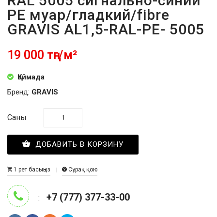
RAL 5005 сигнально-синий
PE муар/гладкий/fibre
GRAVIS AL1,5-RAL-PE- 5005
19 000 тңг/м²
Қоймада
Бренд:
GRAVIS
Саны
ДОБАВИТЬ В КОРЗИНУ
1 рет басыңыз
Сұрақ қою
+7 (777) 377-33-00
: