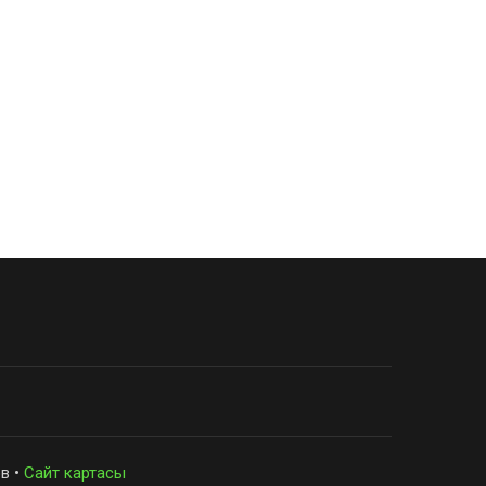
в •
Сайт картасы