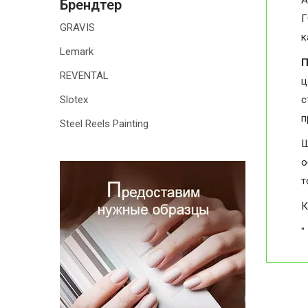
А
Брендтер
Г
GRAVIS
к
Lemark
П
REVENTAL
ц
Slotex
с
п
Steel Reels Painting
Ш
о
т
К
"