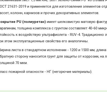
люминиевый лист 1,5 мм RAL 5001 зелёно-синий PU" из сплава 
ОСТ 21631-2019 и применяется для изготовления элементов от
ассет, колонн, карнизов и прочих декоративных элементов.
окрытие PU (полиуретан)
имеет шелковистую матовую фактуру
арапинам, толщина комплекса с грунтом составляет 40-60 микро
тойкость к воздействую ультрафиолета - RUV-4. Традиционно э
ри этом эксплуатационные свойства его аналогичны.
ирина листа в стандартном исполнении - 1200 и 1500 мм, длина 
братную сторону наносится грунт для защиты от коррозии, на 
олщиной 70 мкм.
ласс пожарной опасности - НГ (негорючие материалы).