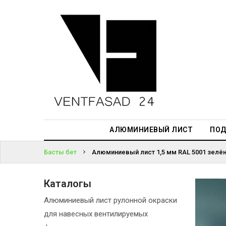
АЛЮМИНИЕВЫЙ
ЛИСТ
ЖҮЙЕГЕ
ПОДСИСТЕМА
КІРІҢІЗ
REVENTAL
ПАРОЛЬДІ
КРОВЕЛЬНЫЙ
ҰМЫТТЫҢЫЗ
АЛЮМИНИЙ
БА?
HPL-ПАНЕЛИ
АЛЮМИНИЕВЫЙ ЛИСТ
ПОД
ПРОЕКТИРОВАНИЕ
Басты бет
Алюминиевый лист 1,5 мм RAL 5001 зелён
Каталогы
Алюминиевый лист рулонной окраски
для навесных вентилируемых