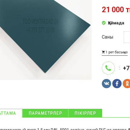
21 000 т
Қоймада
Саны
1 рет басыңыз
+7
:
АТТАМА
ПАРАМЕТРЛЕР
ПІКІРЛЕР