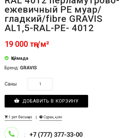
RAL 4012 перламутрово-
ежевичный PE муар/
гладкий/fibre GRAVIS
AL1,5-RAL-PE- 4012
19 000 тңг/м²
Қоймада
Бренд:
GRAVIS
Саны
ДОБАВИТЬ В КОРЗИНУ
1 рет басыңыз
Сұрақ қою
+7 (777) 377-33-00
: