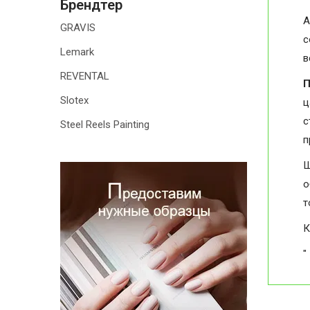
Брендтер
А
GRAVIS
с
Lemark
в
REVENTAL
П
Slotex
ц
с
Steel Reels Painting
п
Ш
о
т
К
"