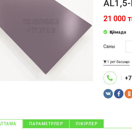
AL1,5
21 000 т
Қоймада
Саны
1 рет басыңыз
+7
:
АТТАМА
ПАРАМЕТРЛЕР
ПІКІРЛЕР