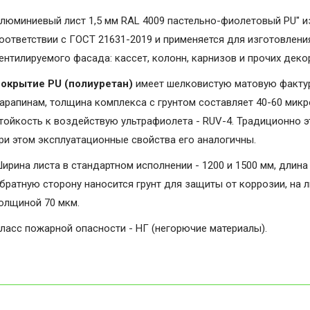
люминиевый лист 1,5 мм RAL 4009 пастельно-фиолетовый PU" и
оответствии с ГОСТ 21631-2019 и применяется для изготовлени
ентилируемого фасада: кассет, колонн, карнизов и прочих дек
окрытие PU (полиуретан)
имеет шелковистую матовую фактуру
арапинам, толщина комплекса с грунтом составляет 40-60 микро
тойкость к воздействую ультрафиолета - RUV-4. Традиционно э
ри этом эксплуатационные свойства его аналогичны.
ирина листа в стандартном исполнении - 1200 и 1500 мм, длина 
братную сторону наносится грунт для защиты от коррозии, на 
олщиной 70 мкм.
ласс пожарной опасности - НГ (негорючие материалы).