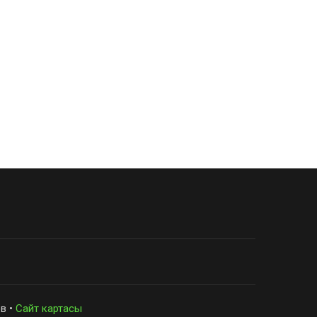
в •
Сайт картасы