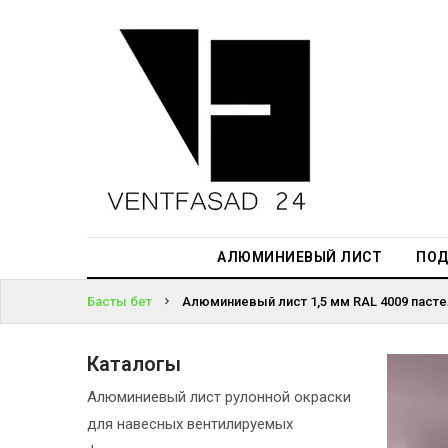
АЛЮМИНИЕВЫЙ
ЛИСТ
ЖҮЙЕГЕ
ПОДСИСТЕМА
КІРІҢІЗ
REVENTAL
ПАРОЛЬДІ
КРОВЕЛЬНЫЙ
ҰМЫТТЫҢЫЗ
АЛЮМИНИЙ
БА?
HPL-ПАНЕЛИ
АЛЮМИНИЕВЫЙ ЛИСТ
ПОД
ПРОЕКТИРОВАНИЕ
Басты бет
Алюминиевый лист 1,5 мм RAL 4009 паст
Каталогы
Алюминиевый лист рулонной окраски
для навесных вентилируемых