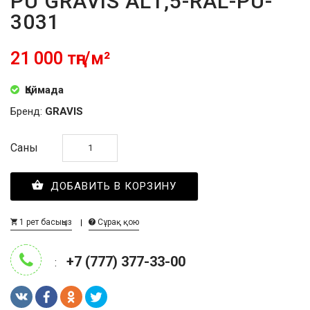
PU GRAVIS AL1,5-RAL-PU-
3031
21 000 тңг/м²
Қоймада
Бренд:
GRAVIS
Саны
ДОБАВИТЬ В КОРЗИНУ
1 рет басыңыз
Сұрақ қою
+7 (777) 377-33-00
: