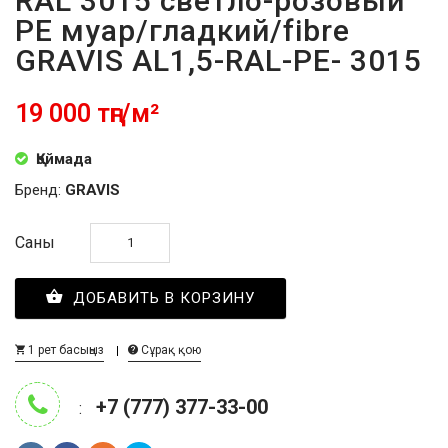
RAL 3015 светло-розовый
PE муар/гладкий/fibre
GRAVIS AL1,5-RAL-PE- 3015
19 000 тңг/м²
Қоймада
Бренд:
GRAVIS
Саны
ДОБАВИТЬ В КОРЗИНУ
1 рет басыңыз
Сұрақ қою
+7 (777) 377-33-00
: