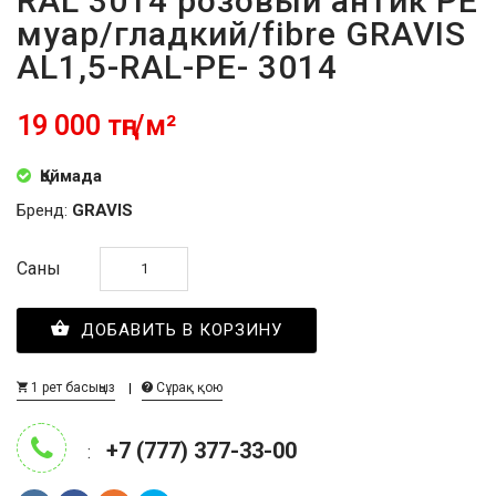
RAL 3014 розовый антик PE
муар/гладкий/fibre GRAVIS
AL1,5-RAL-PE- 3014
19 000 тңг/м²
Қоймада
Бренд:
GRAVIS
Саны
ДОБАВИТЬ В КОРЗИНУ
1 рет басыңыз
Сұрақ қою
+7 (777) 377-33-00
: