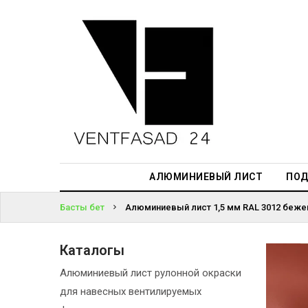
АЛЮМИНИЕВЫЙ
ЛИСТ
ЖҮЙЕГЕ
ПОДСИСТЕМА
КІРІҢІЗ
REVENTAL
ПАРОЛЬДІ
КРОВЕЛЬНЫЙ
ҰМЫТТЫҢЫЗ
АЛЮМИНИЙ
БА?
HPL-ПАНЕЛИ
АЛЮМИНИЕВЫЙ ЛИСТ
ПОД
ПРОЕКТИРОВАНИЕ
Басты бет
Алюминиевый лист 1,5 мм RAL 3012 беже
Каталогы
Алюминиевый лист рулонной окраски
для навесных вентилируемых