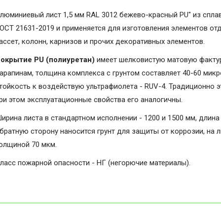
люминиевый лист 1,5 мм RAL 3012 бежево-красный PU" из спла
ОСТ 21631-2019 и применяется для изготовления элементов от
ассет, колонн, карнизов и прочих декоративных элементов.
окрытие PU (полиуретан)
имеет шелковистую матовую фактуру
арапинам, толщина комплекса с грунтом составляет 40-60 микро
тойкость к воздействую ультрафиолета - RUV-4. Традиционно э
ри этом эксплуатационные свойства его аналогичны.
ирина листа в стандартном исполнении - 1200 и 1500 мм, длина 
братную сторону наносится грунт для защиты от коррозии, на 
олщиной 70 мкм.
ласс пожарной опасности - НГ (негорючие материалы).