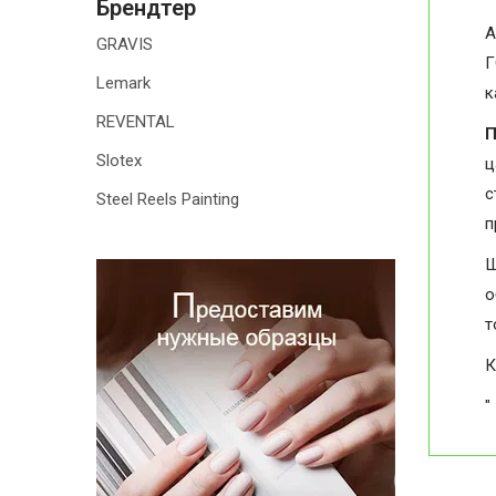
Брендтер
А
GRAVIS
Г
Lemark
к
REVENTAL
П
Slotex
ц
с
Steel Reels Painting
п
Ш
о
т
К
"