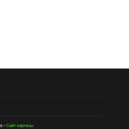
в •
Сайт картасы