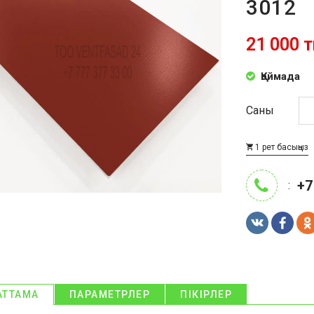
3012
21 000 т
Қоймада
Саны
1 рет басыңыз
+7
:
АТТАМА
ПАРАМЕТРЛЕР
ПІКІРЛЕР