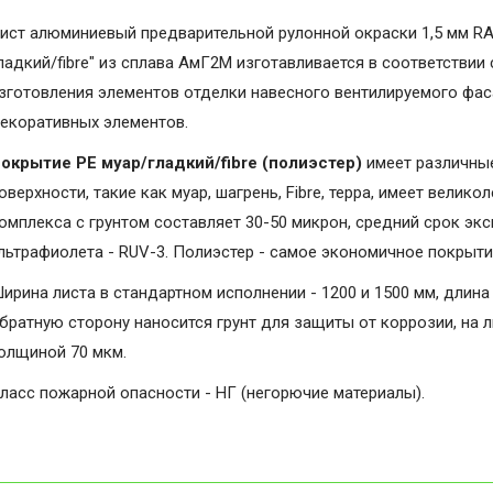
ист алюминиевый предварительной рулонной окраски 1,5 мм RA
ладкий/fibre" из сплава АмГ2М изготавливается в соответствии
зготовления элементов отделки навесного вентилируемого фаса
екоративных элементов.
окрытие PE муар/гладкий/fibre (полиэстер)
имеет различные
оверхности, такие как муар, шагрень, Fibrе, терра, имеет вели
омплекса с грунтом составляет 30-50 микрон, средний срок экс
льтрафиолета - RUV-3. Полиэстер - самое экономичное покрыт
ирина листа в стандартном исполнении - 1200 и 1500 мм, длина 
братную сторону наносится грунт для защиты от коррозии, на 
олщиной 70 мкм.
ласс пожарной опасности - НГ (негорючие материалы).