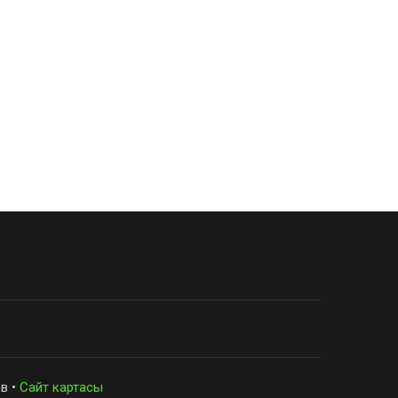
в •
Сайт картасы