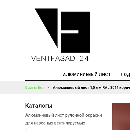
АЛЮМИНИЕВЫЙ
ЛИСТ
ЖҮЙЕГЕ
ПОДСИСТЕМА
КІРІҢІЗ
REVENTAL
ПАРОЛЬДІ
КРОВЕЛЬНЫЙ
ҰМЫТТЫҢЫЗ
АЛЮМИНИЙ
БА?
HPL-ПАНЕЛИ
АЛЮМИНИЕВЫЙ ЛИСТ
ПОД
ПРОЕКТИРОВАНИЕ
Басты бет
Алюминиевый лист 1,5 мм RAL 3011 корич
Каталогы
Алюминиевый лист рулонной окраски
для навесных вентилируемых