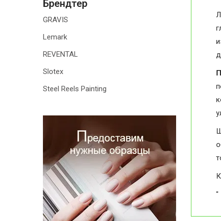
Брендтер
Л
GRAVIS
г
Lemark
и
REVENTAL
д
Slotex
П
п
Steel Reels Painting
к
у
Ш
о
т
К
"