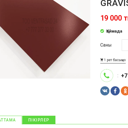
GRAVI
19 000 т
Қоймада
Саны
1 рет басыңыз
+7
:
АТТАМА
ПІКІРЛЕР