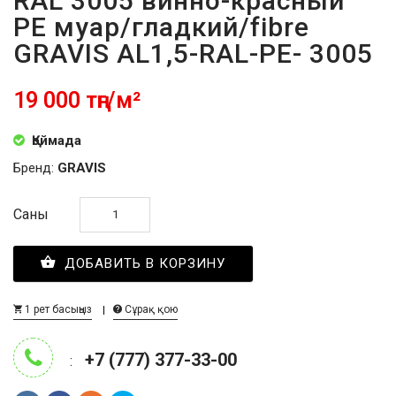
RAL 3005 винно-красный
PE муар/гладкий/fibre
GRAVIS AL1,5-RAL-PE- 3005
19 000 тңг/м²
Қоймада
Бренд:
GRAVIS
Саны
ДОБАВИТЬ В КОРЗИНУ
1 рет басыңыз
Сұрақ қою
+7 (777) 377-33-00
: