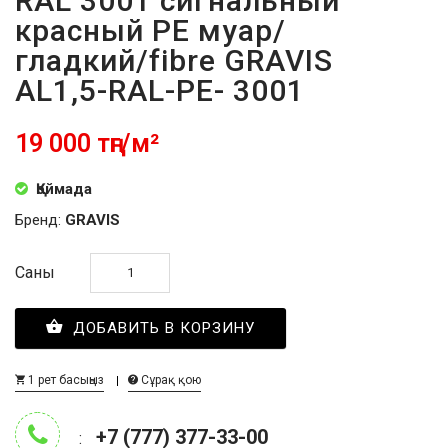
RAL 3001 сигнальный
красный PE муар/
гладкий/fibre GRAVIS
AL1,5-RAL-PE- 3001
19 000 тңг/м²
Қоймада
Бренд:
GRAVIS
Саны
ДОБАВИТЬ В КОРЗИНУ
1 рет басыңыз
Сұрақ қою
+7 (777) 377-33-00
: