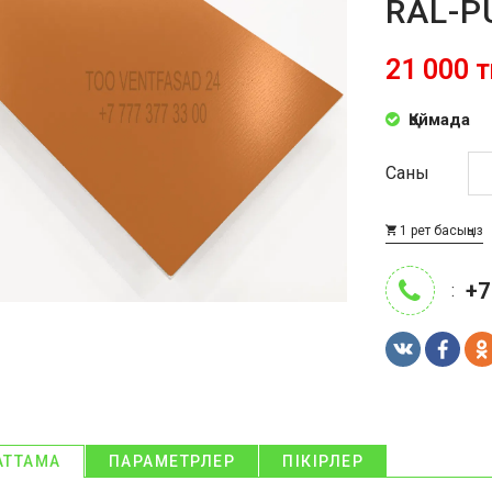
RAL-P
21 000 т
Қоймада
Саны
1 рет басыңыз
+7
:
АТТАМА
ПАРАМЕТРЛЕР
ПІКІРЛЕР