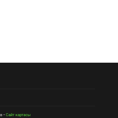
в •
Сайт картасы