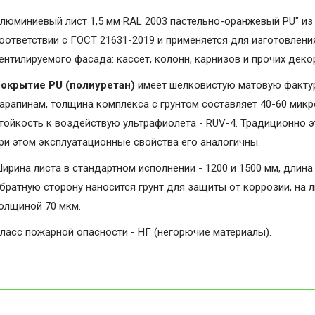
люминиевый лист 1,5 мм RAL 2003 пастельно-оранжевый PU" из
оответствии с ГОСТ 21631-2019 и применяется для изготовлени
ентилируемого фасада: кассет, колонн, карнизов и прочих дек
окрытие PU (полиуретан)
имеет шелковистую матовую фактуру
арапинам, толщина комплекса с грунтом составляет 40-60 микро
тойкость к воздействую ультрафиолета - RUV-4. Традиционно э
ри этом эксплуатационные свойства его аналогичны.
ирина листа в стандартном исполнении - 1200 и 1500 мм, длина 
братную сторону наносится грунт для защиты от коррозии, на 
олщиной 70 мкм.
ласс пожарной опасности - НГ (негорючие материалы).