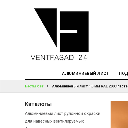
АЛЮМИНИЕВЫЙ
ЛИСТ
ЖҮЙЕГЕ
ПОДСИСТЕМА
КІРІҢІЗ
REVENTAL
ПАРОЛЬДІ
КРОВЕЛЬНЫЙ
ҰМЫТТЫҢЫЗ
АЛЮМИНИЙ
БА?
HPL-ПАНЕЛИ
АЛЮМИНИЕВЫЙ ЛИСТ
ПОД
ПРОЕКТИРОВАНИЕ
Басты бет
Алюминиевый лист 1,5 мм RAL 2003 паст
Каталогы
Алюминиевый лист рулонной окраски
для навесных вентилируемых