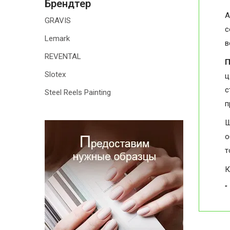
Брендтер
А
GRAVIS
с
Lemark
в
REVENTAL
П
Slotex
ц
с
Steel Reels Painting
п
Ш
о
т
К
"