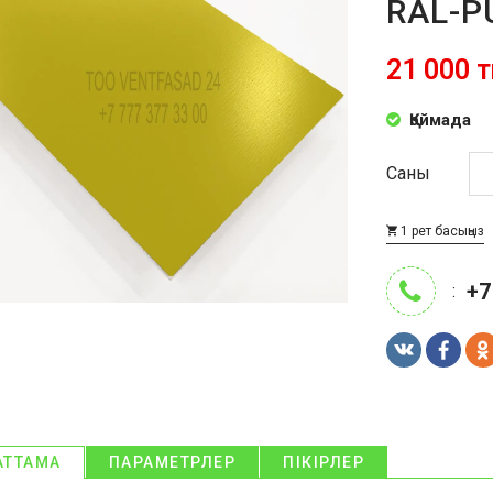
RAL-P
21 000 т
Қоймада
Саны
1 рет басыңыз
+7
:
АТТАМА
ПАРАМЕТРЛЕР
ПІКІРЛЕР