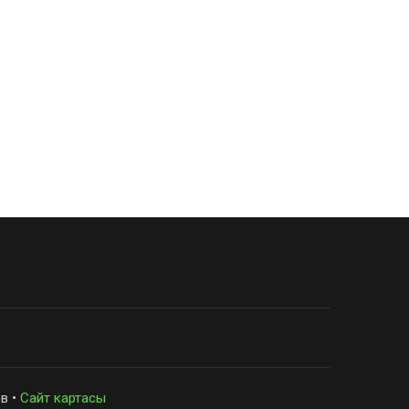
в •
Сайт картасы