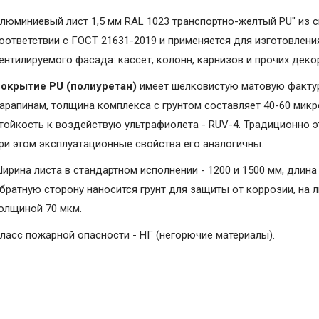
люминиевый лист 1,5 мм RAL 1023 транспортно-желтый PU" из 
оответствии с ГОСТ 21631-2019 и применяется для изготовлени
ентилируемого фасада: кассет, колонн, карнизов и прочих дек
окрытие PU (полиуретан)
имеет шелковистую матовую фактуру
арапинам, толщина комплекса с грунтом составляет 40-60 микро
тойкость к воздействую ультрафиолета - RUV-4. Традиционно э
ри этом эксплуатационные свойства его аналогичны.
ирина листа в стандартном исполнении - 1200 и 1500 мм, длина 
братную сторону наносится грунт для защиты от коррозии, на 
олщиной 70 мкм.
ласс пожарной опасности - НГ (негорючие материалы).