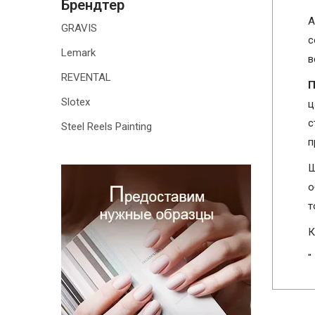
Брендтер
А
GRAVIS
с
Lemark
в
REVENTAL
П
Slotex
ц
с
Steel Reels Painting
п
Ш
о
т
К
"