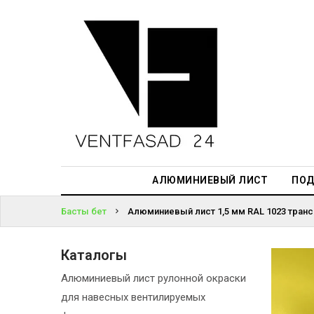
АЛЮМИНИЕВЫЙ
ЛИСТ
ЖҮЙЕГЕ
ПОДСИСТЕМА
КІРІҢІЗ
REVENTAL
ПАРОЛЬДІ
КРОВЕЛЬНЫЙ
ҰМЫТТЫҢЫЗ
АЛЮМИНИЙ
БА?
HPL-ПАНЕЛИ
АЛЮМИНИЕВЫЙ ЛИСТ
ПОД
ПРОЕКТИРОВАНИЕ
Басты бет
Алюминиевый лист 1,5 мм RAL 1023 транс
Каталогы
Алюминиевый лист рулонной окраски
для навесных вентилируемых