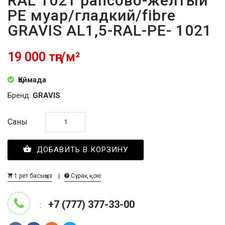
RAL 1021 рапсово-желтый
PE муар/гладкий/fibre
GRAVIS AL1,5-RAL-PE- 1021
19 000 тңг/м²
Қоймада
Бренд:
GRAVIS
Саны
ДОБАВИТЬ В КОРЗИНУ
1 рет басыңыз
Сұрақ қою
+7 (777) 377-33-00
: